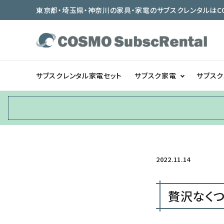
東京都・埼玉県・神奈川の家具・家電のサブスクレンタルはCOSMO
サブスクレンタル家電セット
サブスク家電
サブス
冷蔵庫
テーブル/デスク
2022.11.14
ベッド/寝具
贅沢なくつ