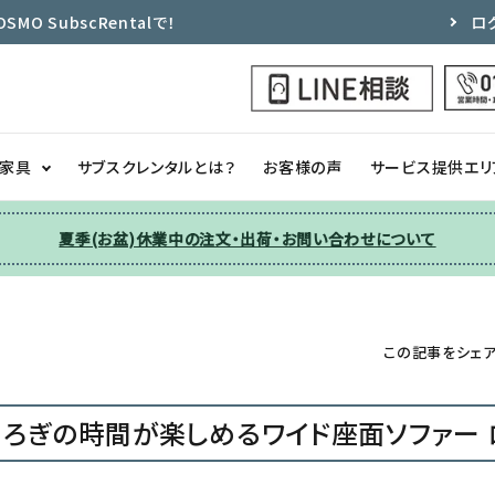
 SubscRentalで！
ロ
ク家具
サブスクレンタルとは？
お客様の声
サービス提供エリ
夏季(お盆)休業中の注文・出荷・お問い合わせについて
洗濯機
チェア
季節家電
ソファー
この記事をシェ
収納
その他
ろぎの時間が楽しめるワイド座面ソファー 