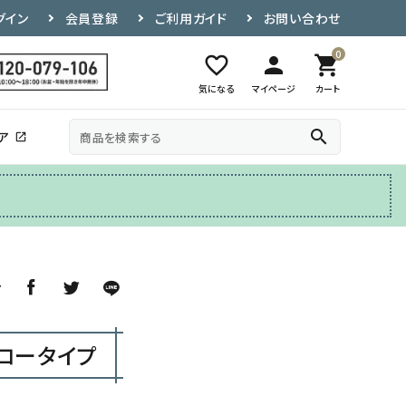
グイン
会員登録
ご利用ガイド
お問い合わせ
0
favorite_border
person
shopping_cart
気になる
マイページ
カート
search
ア
open_in_new
その他
テレビ台
ア
ロータイプ